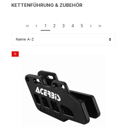
KETTENFÜHRUNG & ZUBEHÖR
1
2
3
4
5
%