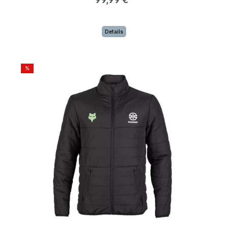
Details
%