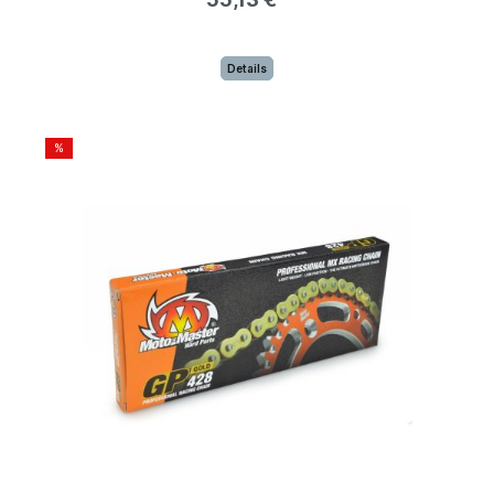
Details
%