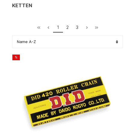
KETTEN
1
2
3
%